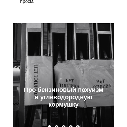
просм.
уизм
Про Центробанк,
ю
Набиулину и ключевую
ставку