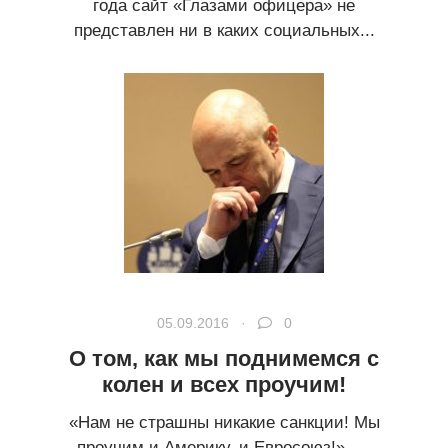
года сайт «Глазами офицера» не
представлен ни в каких социальных...
05.09.2016 ·
0
О том, как мы поднимемся с
колен и всех проучим!
«Нам не страшны никакие санкции! Мы
проучим и Америку, и Евросоюз!», —