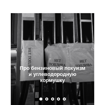
зиновый похуизм
Про Цент
леводородную
Набиулину и
кормушку
став