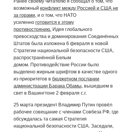
Ранее своему читателю я сообщал о том, что
возможный
конфликт между Россией и США не
за горами,
и о том, что НАТО
усиленно
готовится к этому
противостоянию.
Идея глобального
превосходства и доминирования Соединённых
Штатов была изложена 6 февраля в новой
Стратегии национальной безопасности США,
распространённой Белым
домом. Противодействие России было
выделено жирным шрифтом в качестве одного
из приоритетов в
бюджетном послании
администрации Барака Обамы
, вышедшем в
свет в Вашингтоне 2 февраля с.г.
25 марта президент Владимир Путин провёл
рабочее совещание с членами Совбеза РФ, где
обсуждалась та самая Стратегия
национальной безопасности США. Заседали,