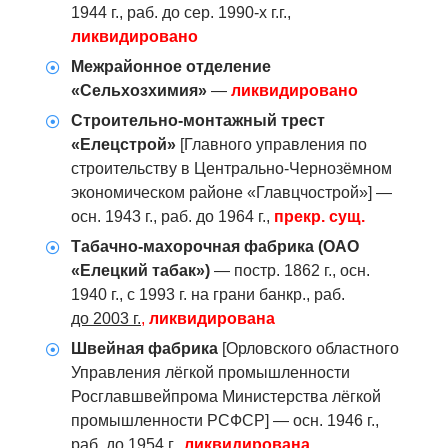
1944 г., раб. до сер. 1990-х г.г.,
ликвидировано
Межрайонное отделение
«Сельхозхимия»
—
ликвидировано
Строительно-монтажный трест
«Елецстрой»
[Главного управления по
строительству в Центрально-Чернозёмном
экономическом районе «Главцчострой»] —
осн. 1943 г., раб. до 1964 г.,
прекр. сущ.
Табачно-махорочная фабрика (ОАО
«Елецкий табак»)
— постр. 1862 г., осн.
1940 г., с 1993 г. на грани банкр., раб.
до 2003 г.
,
ликвидирована
Швейная фабрика
[Орловского областного
Управления лёгкой промышленности
Росглавшвейпрома Министерства лёгкой
промышленности РСФСР] — осн. 1946 г.,
раб. до 1954 г.,
ликвидирована