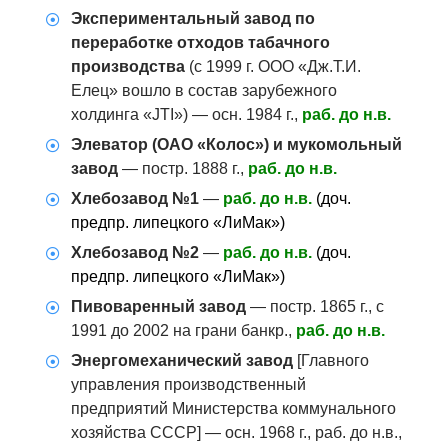
Экспериментальный завод по
переработке отходов табачного
производства
(с 1999 г. ООО «Дж.Т.И.
Елец» вошло в состав зарубежного
холдинга «JTI») — осн. 1984 г.,
раб. до н.в.
Элеватор (ОАО «Колос») и мукомольный
завод
— постр. 1888 г.,
раб. до н.в.
Хлебозавод №1
—
раб. до н.в.
(доч.
предпр. липецкого «ЛиМак»)
Хлебозавод №2
—
раб. до н.в.
(доч.
предпр. липецкого «ЛиМак»)
Пивоваренный завод
— постр. 1865 г., с
1991 до 2002 на грани банкр.,
раб. до н.в.
Энергомеханический завод
[Главного
управления производственный
предприятий Министерства коммунального
хозяйства СССР] — осн. 1968 г., раб. до н.в.,