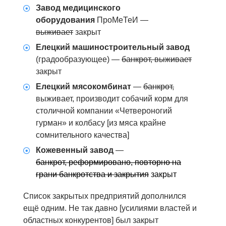
Завод медицинского
оборудования
ПроМеТеИ —
выживает
закрыт
Елецкий машиностроительный завод
(градообразующее) —
банкрот, выживает
закрыт
Елецкий мясокомбинат
—
банкрот,
выживает, производит собачий корм для
столичной компании «Четвероногий
гурман» и колбасу [из мяса крайне
сомнительного качества]
Кожевенный завод
—
банкрот, реформировано, повторно на
грани банкротства и закрытия
закрыт
Список закрытых предприятий дополнился
ещё одним. Не так давно [усилиями властей и
областных конкурентов] был закрыт