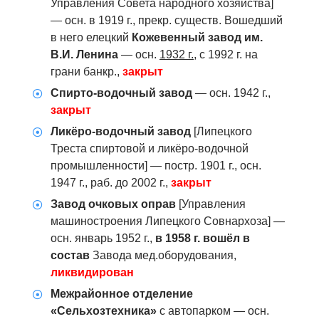
Управления Совета народного хозяйства]
— осн. в 1919 г., прекр. существ. Вошедший
в него елецкий
Кожевенный завод им.
В.И. Ленина
— осн.
1932 г.
, с 1992 г. на
грани банкр.,
закрыт
Спирто-водочный завод
— осн. 1942 г.,
закрыт
Ликёро-водочный завод
[Липецкого
Треста спиртовой и ликёро-водочной
промышленности] — постр. 1901 г., осн.
1947 г., раб. до 2002 г.,
закрыт
Завод очковых оправ
[Управления
машиностроения Липецкого Совнархоза] —
осн. январь 1952 г.,
в 1958 г. вошёл в
состав
Завода мед.оборудования,
ликвидирован
Межрайонное отделение
«Сельхозтехника»
с автопарком — осн.