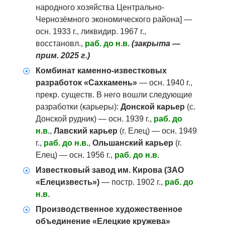
народного хозяйства Центрально-
Чернозёмного экономического района] —
осн. 1933 г., ликвидир. 1967 г.,
восстановл.,
раб. до н.в.
(закрыта —
прим. 2025 г.)
Комбинат каменно-известковых
разработок «Сахкамень»
— осн. 1940 г.,
прекр. существ. В него вошли следующие
разработки (карьеры):
Донской карьер
(с.
Донской рудник) — осн. 1939 г.,
раб. до
н.в.
,
Лавский карьер
(г. Елец) — осн. 1949
г.,
раб. до н.в.
,
Ольшанский карьер
(г.
Елец) — осн. 1956 г.,
раб. до н.в.
Известковый завод им. Кирова (ЗАО
«Елецизвесть»)
— постр. 1902 г.,
раб. до
н.в.
Производственное художественное
объединение «Елецкие кружева»