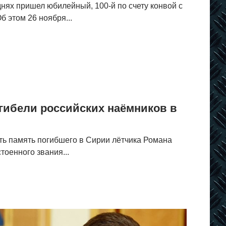
днях пришел юбилейный, 100-й по счету конвой с
б этом 26 ноября...
о гибели российских наёмников в
ть память погибшего в Сирии лётчика Романа
тоенного звания...