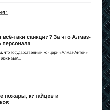
ИЯ"
нтернета? А вы
Сборник музы
ержитесь!
1990-х «Eurod
 всё-таки санкции? За что Алмаз-
% персонала
ом, что государственный концерн «Алмаз-Антей»
акже был...
е пожары, китайцев и
ков