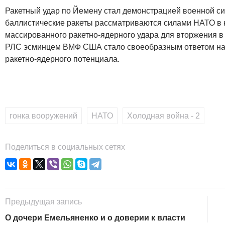
Ракетный удар по Йемену стал демонстрацией военной си
баллистические ракеты рассматриваются силами НАТО в 
массированного ракетно-ядерного удара для вторжения в
РЛС эсминцем ВМФ США стало своеобразным ответом н
ракетно-ядерного потенциала.
гонка вооружений
,
НАТО
,
Холодная война - 2
Поделиться в социальных сетях
Предыдущая запись
О дочери Емельяненко и о доверии к власти