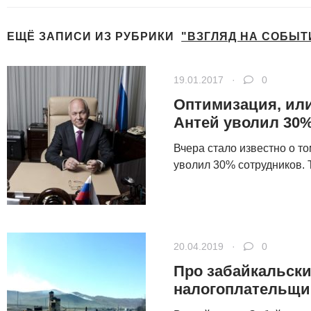
ЕЩЁ ЗАПИСИ ИЗ РУБРИКИ
"ВЗГЛЯД НА СОБЫТ
Про Центробанк,
Набиулину и
Нет и
19.01.2017 ·
0
ключевую ставку
д
Оптимизация, или
Антей уволил 30
Вчера стало известно о т
уволил 30% сотрудников. Т
20.04.2019 ·
0
Про забайкальски
налогоплательщи