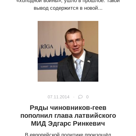
«холодной войны», ушло в прошлое. Такой
вывод содержится в новой...
07.11.2014 ·
0
Ряды чиновников-геев
пополнил глава латвийского
МИД Эдгарс Ринкевич
В европейской политике произошёл