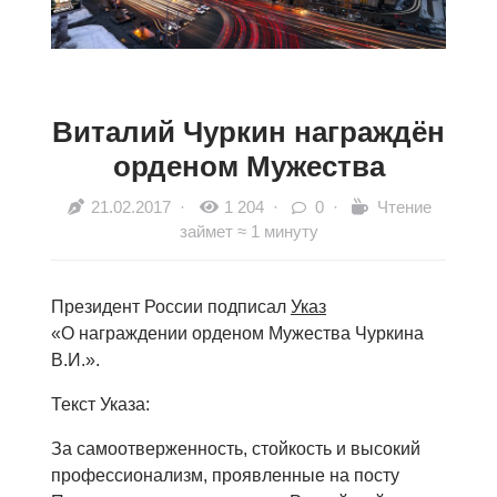
Виталий Чуркин награждён
орденом Мужества
21.02.2017
·
1 204 ·
0 ·
Чтение
займет ≈ 1 минуту
Президент России подписал
Указ
«О награждении орденом Мужества Чуркина
В.И.».
Текст Указа:
За самоотверженность, стойкость и высокий
профессионализм, проявленные на посту