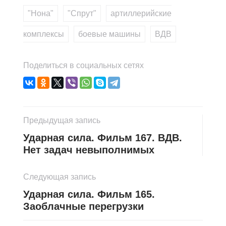
"Нона"
,
"Спрут"
,
артиллерийские
комплексы
,
боевые машины
,
ВДВ
Поделиться в социальных сетях
Предыдущая запись
Ударная сила. Фильм 167. ВДВ.
Нет задач невыполнимых
Следующая запись
Ударная сила. Фильм 165.
Заоблачные перегрузки