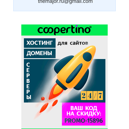
themajor.ru@gmail.com