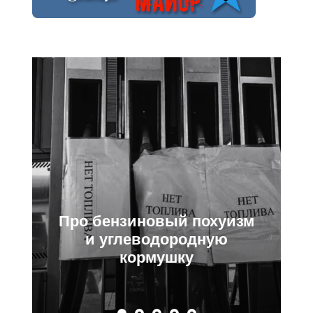
бензиновый похуизм
Про Ц
 углеводородную
Набиулин
кормушку
с